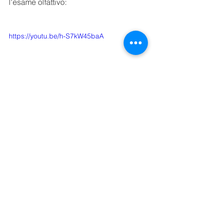
l'esame olfattivo: 
https://youtu.be/h-S7kW45baA
A presto e Stay stafe & Taste wine!