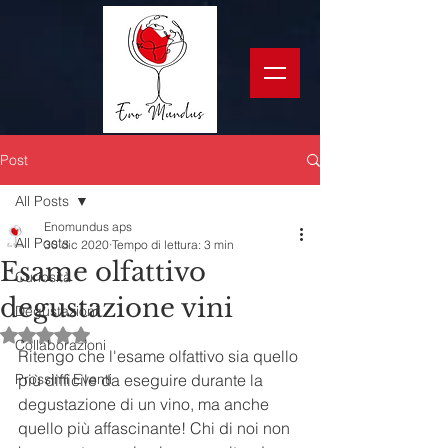
Post
All Posts
Enomundus aps
All Posts
30 dic 2020
Tempo di lettura: 3 min
Esame olfattivo
Curiosità
degustazione vini
Degustazioni
Valutazione NaN stelle su 5.
Collaborazioni
Ritengo che l'esame olfattivo sia quello 
Prossimi Eventi
più difficile da eseguire durante la 
degustazione di un vino, ma anche 
quello più affascinante! Chi di noi non 