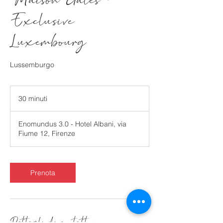
Maison Gales -
Exclusive
Luxembourg
Lussemburgo
30 minuti
3
0
m
Enomundus 3.0 - Hotel Albani, via
i
Fiume 12, Firenze
n
u
t
i
Prenota
Dettagli di contatto