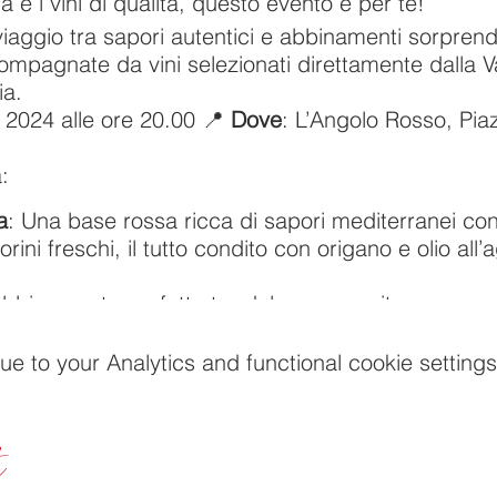
 e i vini di qualità, questo evento è per te!
iaggio tra sapori autentici e abbinamenti sorprende
ompagnate da vini selezionati direttamente dalla 
ia.
 2024 alle ore 20.00 📍
Dove
: L’Angolo Rosso, Piazz
:
a
: Una base rossa ricca di sapori mediterranei con 
ni freschi, il tutto condito con origano e olio all
’abbinamento perfetto tra dolce e saporito: pere cr
 filo di olio al tartufo su una base bianca irresistib
 che fa sognare: prosciutto cotto, pomodorini fresch
 to your Analytics and functional cookie settings
ala, con una salsa verde che ti conquisterà.
ce il piccante, questa è per te! Base rossa con ‘nd
r un’esplosione di sapori.
t