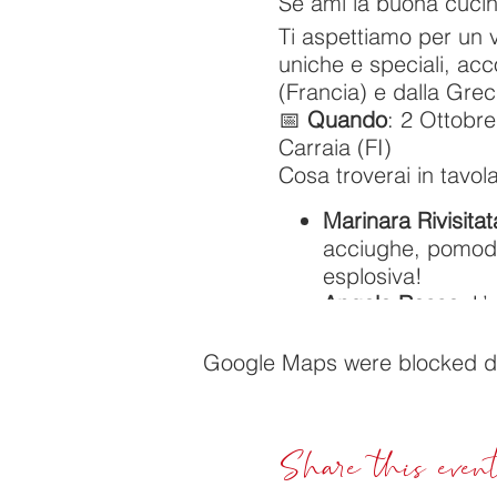
Se ami la buona cucina
Ti aspettiamo per un v
uniche e speciali, acc
(Francia) e dalla Grec
📅
Quando
: 2 Ottobre
Carraia (FI)
Cosa troverai in tavola
Marinara Rivisitat
acciughe, pomodori
esplosiva!
Angolo Rosso
: L
cremoso, noci e un
Doppia P
: Un mix
Google Maps were blocked due
mozzarella di buf
Vittoria
: Se ti pia
burrata fresca pe
Share this even
I vini in abbinamento: