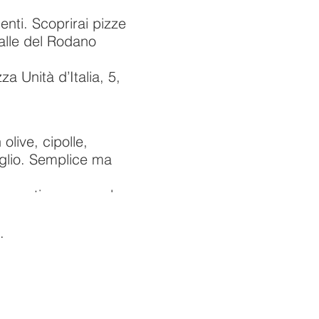
nti. Scoprirai pizze
Valle del Rodano
a Unità d’Italia, 5,
olive, cipolle,
’aglio. Semplice ma
occanti, gorgonzola
ile.
i, pinoli tostati e
.
uja, prosciutto crudo e