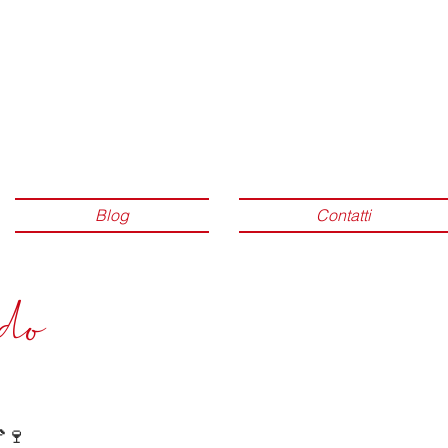
Log In
Blog
Contatti
do
🍷