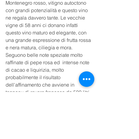
Montenegro rosso, vitigno autoctono 
con grandi potenzialità e questo vino 
ne regala davvero tante. Le vecchie 
vigne di 58 anni ci donano infatti 
questo vino maturo ed elegante, con 
una grande espressione di frutta rossa 
e nera matura, ciliegia e mora. 
Seguono belle note speziate molto 
raffinate di pepe rosa ed  intense note 
di cacao e liquirizia, molto 
probabilmente il risultato 
dell'affinamento che avviene in 
tonneau di rovere francese da 500 litri 
di primo passaggio per 12 mesi. 
Un vino decisamente potente grazie 
alla sua grande consistenza, ampiezza 
e lunghezza. Abbinabile con 
selvaggina, carni rosse grigliate e se 
vogliamo omaggiare la Spagna per la 