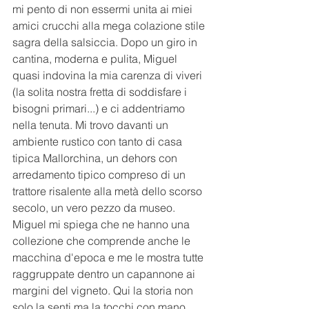
mi pento di non essermi unita ai miei 
amici crucchi alla mega colazione stile 
sagra della salsiccia. Dopo un giro in 
cantina, moderna e pulita, Miguel 
quasi indovina la mia carenza di viveri 
(la solita nostra fretta di soddisfare i 
bisogni primari...) e ci addentriamo 
nella tenuta. Mi trovo davanti un 
ambiente rustico con tanto di casa 
tipica Mallorchina, un dehors con 
arredamento tipico compreso di un 
trattore risalente alla metà dello scorso 
secolo, un vero pezzo da museo. 
Miguel mi spiega che ne hanno una 
collezione che comprende anche le 
macchina d'epoca e me le mostra tutte 
raggruppate dentro un capannone ai 
margini del vigneto. Qui la storia non 
solo la senti ma la tocchi con mano. 