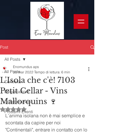
Post
All Posts
Enomundus aps
All Posts
30 mar 2022
Tempo di lettura: 6 min
L'Isola che c'è! 7103
Curiosità
Petit Cellar - Vins
Degustazioni
Mallorquins 🍷
Collaborazioni
Valutazione NaN stelle su 5.
Prossimi Eventi
L'anima isolana non è mai semplice e 
scontata da capire per noi 
"Continentali", entrare in contatto con lo 