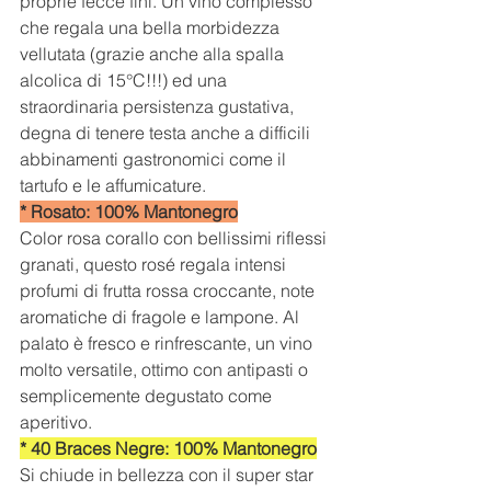
proprie fecce fini. Un vino complesso 
che regala una bella morbidezza 
vellutata (grazie anche alla spalla 
alcolica di 15°C!!!) ed una 
straordinaria persistenza gustativa, 
degna di tenere testa anche a difficili 
abbinamenti gastronomici come il 
tartufo e le affumicature.
* Rosato: 100% Mantonegro
Color rosa corallo con bellissimi riflessi 
granati, questo rosé regala intensi 
profumi di frutta rossa croccante, note 
aromatiche di fragole e lampone. Al 
palato è fresco e rinfrescante, un vino 
molto versatile, ottimo con antipasti o 
semplicemente degustato come 
aperitivo. 
* 40 Braces Negre: 100% Mantonegro
Si chiude in bellezza con il super star 