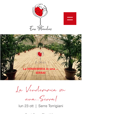
La Vendemmia in
una...Serra!
lun 23 ott
  |  
Serre Torrigiani